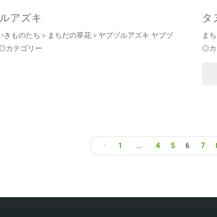
ウ
ルアズキ
タ
いきものたち＞まちだの草花＞ヤブヅルアズキ ヤブヅ
まち
 ◎カテゴリー
◎カ
"
シ
1
…
4
5
6
7
メ
投
稿