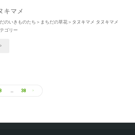
"
ミ
ヌキマメ
ヒ
だのいきものたち＞まちだの草花＞タヌキマメ タヌキマメ
テゴリー
ナ
ゲ
タ
"
ヌ
キ
マ
8
…
38
"