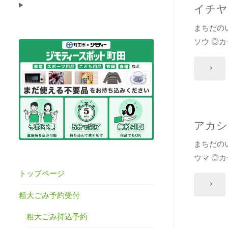
イチヤ
まちだの
ソウ ◎
"イ
チ
ヤ
アカシ
ク
まちだの
ウマ ◎
ソ
トップページ
ウ"
"ア
粗大ごみ予約受付
カ
粗大ごみ持込予約