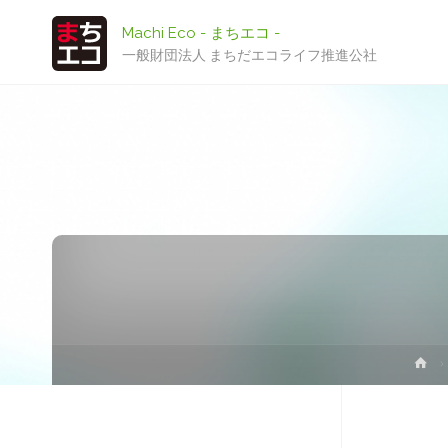
Machi Eco - まちエコ -
一般財団法人 まちだエコライフ推進公社
ホ
ー
ム