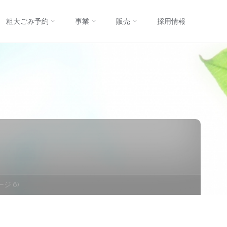
コ
粗大ごみ予約
事業
販売
採用情報
ン
テ
ン
ツ
へ
ス
ジ 6)
キ
ッ