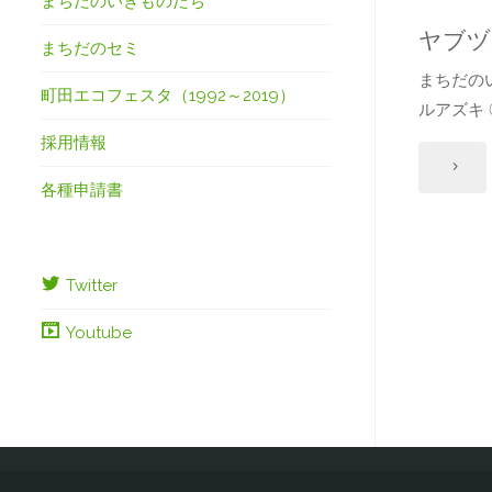
まちだのいきものたち
レ
ヤブヅ
まちだのセミ
ネ
まちだの
町田エコフェスタ（1992～2019）
ルアズキ
コ
採用情報
ノ
"ヤ
各種申請書
メ"
ブ
ヅ
Twitter
ル
Youtube
ア
ズ
キ"