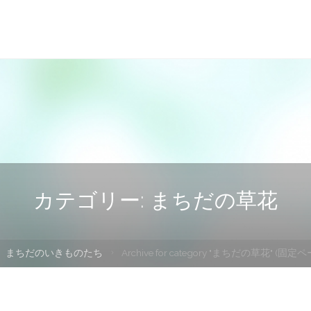
カテゴリー:
まちだの草花
まちだのいきものたち
Archive for category "まちだの草花"
(固定ペー