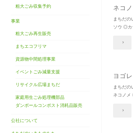
シ
粗大ごみ収集予約
ネコノ
ョ
まちだの
事業
ソウ ◎
ウ
粗大ごみ再生販売
マ"
"ネ
まちエコフリマ
コ
資源物中間処理事業
ノ
イベントごみ減量支援
ヨゴレ
メ
リサイクル広場まちだ
まちだの
ネコノメ
ソ
家庭用生ごみ処理機部品
ダンボールコンポスト消耗品販売
ウ"
"ヨ
公社について
ゴ