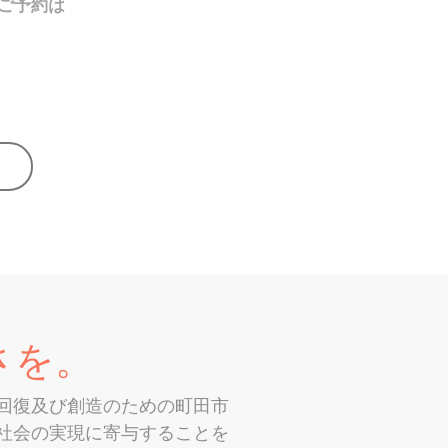
ご予約は
プ
さを。
回復及び創造のための町田市
社会の実現に寄与することを