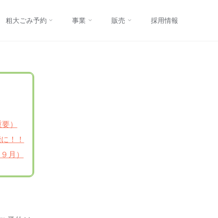
コ
粗大ごみ予約
事業
販売
採用情報
ン
テ
ン
ツ
重要）
へ
能に！！
・９月）
ス
キ
ッ