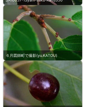
６月図師町で撮影(yu.KATOU)