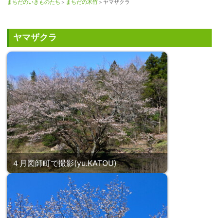
まちだのいきものたち
＞
まちだの木竹
＞ヤマザクラ
ヤマザクラ
４月図師町で撮影(yu.KATOU)