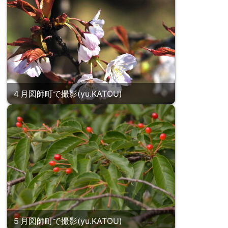
４月図師町で撮影(yu.KATOU)
５月図師町で撮影(yu.KATOU)