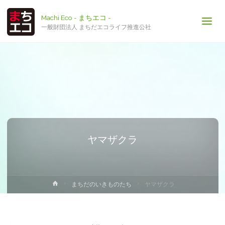
Machi Eco - まちエコ -
一般財団法人 まちだエコライフ推進公社
ヤマザクラ
ホ
まちだのいきものたち
ヤマザクラ
ー
ム