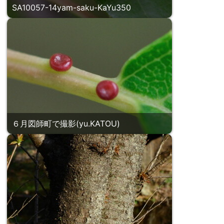
SA10057-14yam-saku-KaYu350
６月図師町で撮影(yu.KATOU)