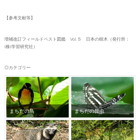
【参考文献等】
増補改訂フィールドベスト図鑑 Vol.５ 日本の樹木（発行所：
(株)学習研究社）
◎カテゴリー
まちだの鳥
まちだの昆虫