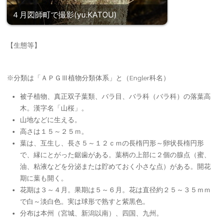
４月図師町で撮影(yu.KATOU)
【生態等】
※分類は「ＡＰＧⅢ植物分類体系」と（Engler科名）
被子植物、真正双子葉類、バラ目、バラ科（バラ科）の落葉高
木。漢字名「山桜」。
山地などに生える。
高さは１５～２５ｍ。
葉は、互生し、長さ５～１２ｃｍの長楕円形～卵状長楕円形
で、縁にとがった鋸歯がある。葉柄の上部に２個の腺点（蜜、
油、粘液などを分泌または貯めておく小さな点）がある。開花
期に葉も開く。
花期は３～４月。果期は５～６月。花は直径約２５～３５ｍｍ
で白～淡白色。実は球形で熟すと紫黒色。
分布は本州（宮城、新潟以南）、四国、九州。