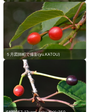
５月図師町で撮影(yu.KATOU)
SA10057-13yam-saku-KaYu350