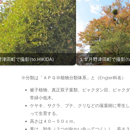
田町で撮影(to.HIKIDA)
１１月野津田町で撮影(to.H
】
※分類は「ＡＰＧⅢ植物分類体系」と（Engler科名）
被子植物、真正双子葉類、ビャクダン目、ビャクダ
常緑小低木。
ケヤキ、サクラ、ブナ、クリなどの落葉樹に寄生し
って生育する。
高さは４０～５０ｃｍ。
葉は、対生（２つが向かい合ってつく）し、長さ３