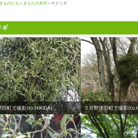
きものたち
＞
まちだの木竹
＞ヤドリギ
リギ
町で撮影(to.HIKIDA)
３月野津田町で撮影(to.HI