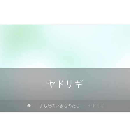
ヤドリギ
ホ
まちだのいきものたち
ヤドリギ
ー
ム