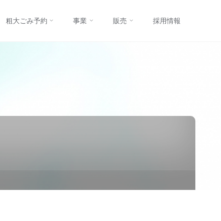
コ
粗大ごみ予約
事業
販売
採用情報
ン
テ
ン
ツ
へ
ス
キ
ッ