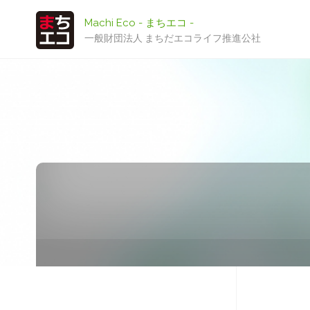
Machi Eco - まちエコ -
一般財団法人 まちだエコライフ推進公社