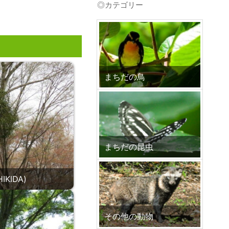
◎カテゴリー
プ
まちだの鳥
まちだの昆虫
KIDA)
その他の動物