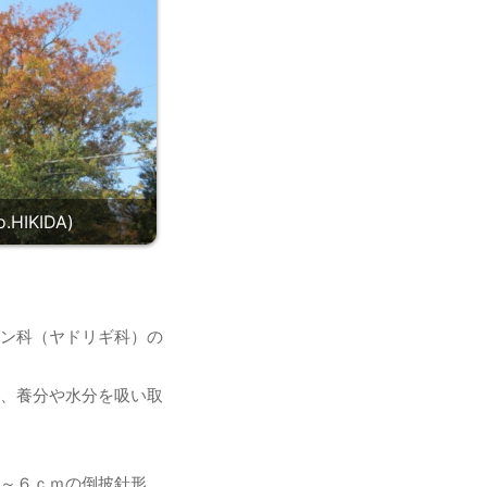
IKIDA)
ン科（ヤドリギ科）の
、養分や水分を吸い取
～６ｃｍの倒披針形。