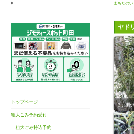
まちだのい
ヤド
トップページ
３月野津田
粗大ごみ予約受付
粗大ごみ持込予約