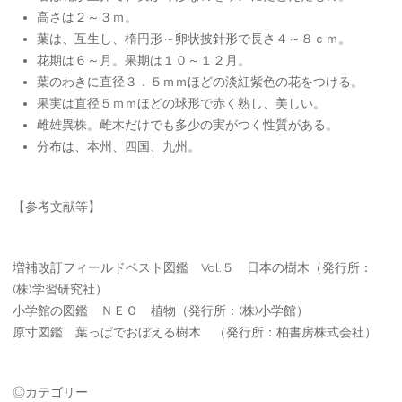
高さは２～３ｍ。
葉は、互生し、楕円形～卵状披針形で長さ４～８ｃｍ。
花期は６～月。果期は１０～１２月。
葉のわきに直径３．５ｍｍほどの淡紅紫色の花をつける。
果実は直径５ｍｍほどの球形で赤く熟し、美しい。
雌雄異株。雌木だけでも多少の実がつく性質がある。
分布は、本州、四国、九州。
【参考文献等】
増補改訂フィールドベスト図鑑 Vol.５ 日本の樹木（発行所：
(株)学習研究社）
小学館の図鑑 ＮＥＯ 植物（発行所：(株)小学館）
原寸図鑑 葉っぱでおぼえる樹木 （発行所：柏書房株式会社）
◎カテゴリー