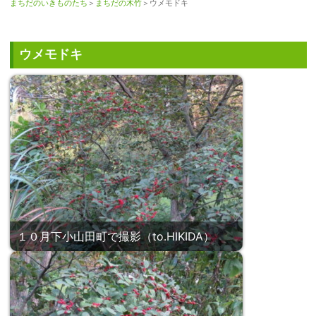
まちだのいきものたち
＞
まちだの木竹
＞ウメモドキ
ウメモドキ
１０月下小山田町で撮影（to.HIKIDA）