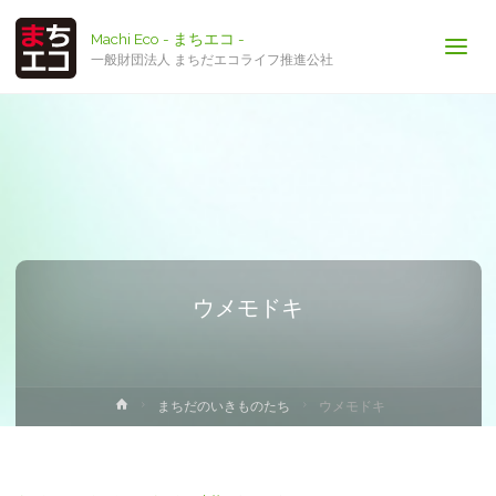
Machi Eco - まちエコ -
一般財団法人 まちだエコライフ推進公社
ウメモドキ
ホ
まちだのいきものたち
ウメモドキ
ー
ム