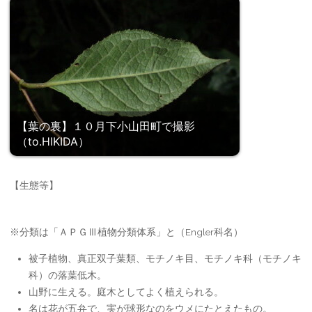
【葉の裏】１０月下小山田町で撮影
（to.HIKIDA）
【生態等】
※分類は「ＡＰＧⅢ植物分類体系」と（Engler科名）
被子植物、真正双子葉類、モチノキ目、モチノキ科（モチノキ
科）の落葉低木。
山野に生える。庭木としてよく植えられる。
名は花が五弁で、実が球形なのをウメにたとえたもの。