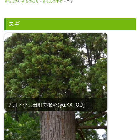
まちだのいきものたち
＞
まちだの木竹
＞スギ
スギ
７月下小山田町で撮影(yu.KATOU)