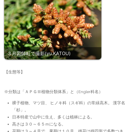
３月図師町で撮影(yu.KATOU)
【生態等】
※分類は「ＡＰＧⅢ植物分類体系」と（Engler科名）
裸子植物、マツ目、 ヒノキ科（スギ科）の常緑高木。 漢字名
「杉」。
日本特産で山中に生え、多くは植林による。
高さは３０～６５ｍになる。
花期は３～４月で、果期は１０月。雄花は楕円形で多数つき、