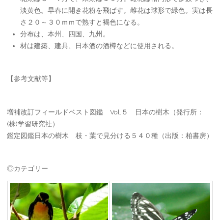
淡黄色。早春に開き花粉を飛ばす。雌花は球形で緑色。実は長
さ２０～３０ｍｍで熟すと褐色になる。
分布は、本州、四国、九州。
材は建築、建具、日本酒の酒樽などに使用される。
【参考文献等】
増補改訂フィールドベスト図鑑 Vol.５ 日本の樹木（発行所：
(株)学習研究社）
鑑定図鑑日本の樹木 枝・葉で見分ける５４０種（出版：柏書房）
◎カテゴリー