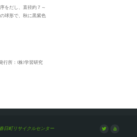
序をだし、直径約７～
の球形で、秋に黒紫色
発行所：(株)学習研究
春日町リサイクルセンター