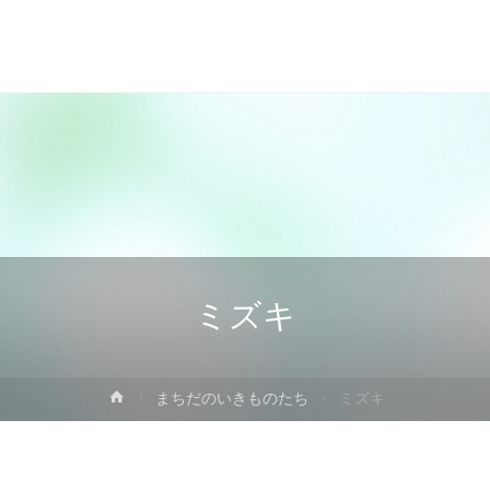
ミズキ
ホ
まちだのいきものたち
ミズキ
ー
ム