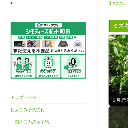
まちだのい
ミズ
トップページ
５月野津田
粗大ごみ予約受付
粗大ごみ持込予約