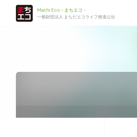
Machi Eco - まちエコ -
一般財団法人 まちだエコライフ推進公社