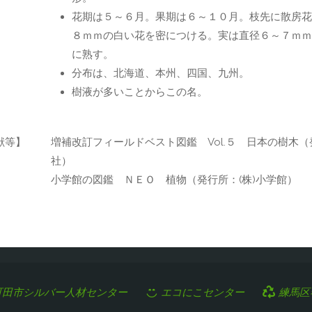
花期は５～６月。果期は６～１０月。枝先に散房花
８ｍｍの白い花を密につける。実は直径６～７ｍｍ
に熟す。
分布は、北海道、本州、四国、九州。
樹液が多いことからこの名。
献等】
増補改訂フィールドベスト図鑑 Vol.５ 日本の樹木（
社）
小学館の図鑑 ＮＥＯ 植物（発行所：(株)小学館）
町田市シルバー人材センター
エコにこセンター
練馬区