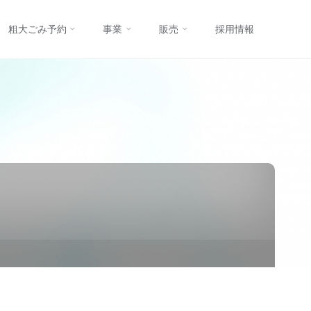
コ
粗大ごみ予約
事業
販売
採用情報
ン
テ
ン
ツ
へ
ス
キ
ッ