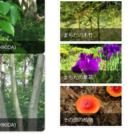
まちだの木竹
KIDA)
まちだの草花
その他の植物
KIDA)