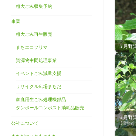
粗大ごみ収集予約
事業
粗大ごみ再生販売
５月野津田
まちエコフリマ
資源物中間処理事業
イベントごみ減量支援
リサイクル広場まちだ
家庭用生ごみ処理機部品
ダンボールコンポスト消耗品販売
６月野津田
公社について
【投稿者