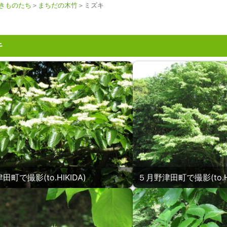
きものたち
＞
まちだの木竹
＞ミズキ
キ
町で撮影(to.HIKIDA)
５月野津田町で撮影(to.HI