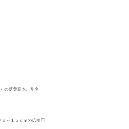
）の落葉高木。別名
さ６～１５ｃｍの広楕円