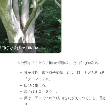
町で撮影(to.HIKIDA)
】
※分類は「ＡＰＧⅢ植物分類体系」と（Engler科名）
被子植物、真正双子葉類、ミズキ目、ミズキ科（科
「クルマミズキ」。
山地に生える。
高さは１０～２０ｍ。
葉は、互生（1つずつ方向をたがえてつく）し、長
形。