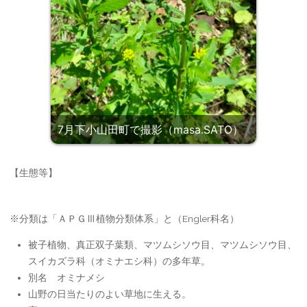
7月下小山田町で撮影（masa.SATO）
【生態等】
※分類は「ＡＰＧⅢ植物分類体系」と（Engler科名）
被子植物、真正双子葉類、マツムシソウ目、マツムシソウ目、
スイカズラ科（オミナエシ科）の多年草。
別名 オミナメシ
山野の日当たりのよい草地に生える。