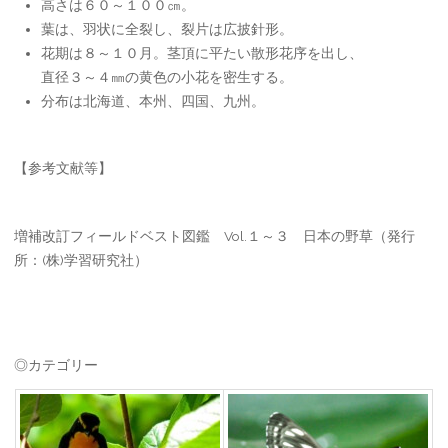
高さは６０～１００㎝。
葉は、羽状に全裂し、裂片は広披針形。
花期は８～１０月。茎頂に平たい散形花序を出し、
直径３～４㎜の黄色の小花を密生する。
分布は北海道、本州、四国、九州。
【参考文献等】
増補改訂フィールドベスト図鑑 Vol.１～３ 日本の野草（発行
所：(株)学習研究社）
◎カテゴリー