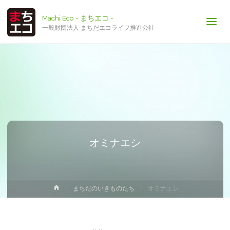
Machi Eco - まちエコ -
一般財団法人 まちだエコライフ推進公社
オミナエシ
ホ
まちだのいきものたち
オミナエシ
ー
ム