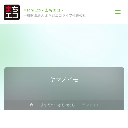
Machi Eco - まちエコ -
一般財団法人 まちだエコライフ推進公社
ヤマノイモ
ホ
まちだのいきものたち
ヤマノイモ
ー
ム