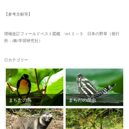
【参考文献等】
増補改訂フィールドベスト図鑑 Vol.１～３ 日本の野草（発行
所：(株)学習研究社）
◎カテゴリー
まちだの鳥
まちだの昆虫