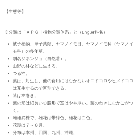
【生態等】
※分類は「ＡＰＧⅢ植物分類体系」と（Engler科名）
被子植物、単子葉類、ヤマノイモ目、ヤマノイモ科（ヤマノイ
モ科）の多年草。
別名ジネンジョ（自然薯）。
山野の林などに生える。
つる性。
葉は、対生し、他の食用にはむかないオニドコロやヒメドコロ
は互生するので区別できる。
茎は左巻き。
葉の形は細長い心臓形で室はやや厚い。葉のわきにむかごがつ
く。
雌雄異株で、雄花は帯緑色、雄花は白色。
花期は７～８月。
分布は本州、四国、九州、沖縄。