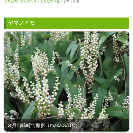
まちだのいきものたち
＞
まちだの草花
＞ヤマノイモ
ヤマノイモ
８月山崎町で撮影（masa.SATO）