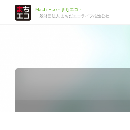
Machi Eco - まちエコ -
一般財団法人 まちだエコライフ推進公社