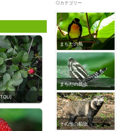
◎カテゴリー
プ
まちだの鳥
まちだの昆虫
TOU)
その他の動物