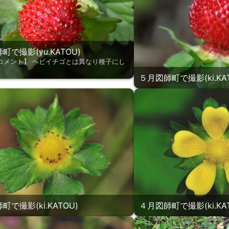
町で撮影(yu.KATOU)
コメント】 ヘビイチゴとは異なり種子にし
。
５月図師町で撮影(ki.KAT
町で撮影(ki.KATOU)
４月図師町で撮影(ki.KAT