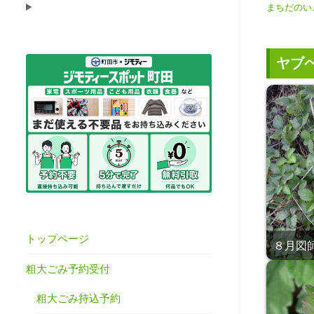
まちだのい
ヤブ
トップページ
８月図師
粗大ごみ予約受付
粗大ごみ持込予約