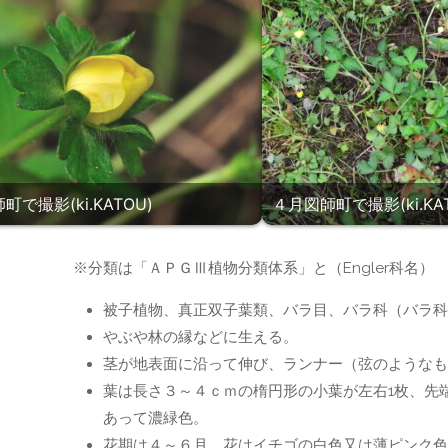
町で撮影(ki.KATOU)
４月図師町で撮影(ki.KAT
】
※分類は「ＡＰＧⅢ植物分類体系」と（Engler科名）
被子植物、真正双子葉類、バラ目、バラ科（バラ科
やぶや林の縁などに生える。
茎が地表面に沿って伸び、ランナー（弦のようなも
葉は長さ３～４ｃｍの楕円形の小葉が左右1枚、先
あって濃緑色。
花期は４～６月。花はイチゴの白色又は薄ピンク色