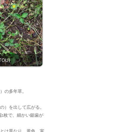
OU)
）の多年草。
の）を出して広がる。
端1枚で、細かい鋸歯が
とは異なり、黄色。実