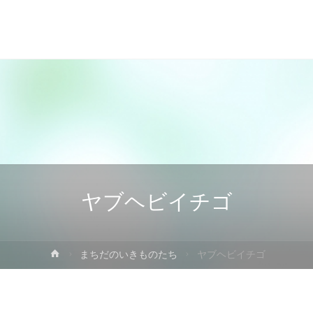
ヤブヘビイチゴ
ホ
まちだのいきものたち
ヤブヘビイチゴ
ー
ム