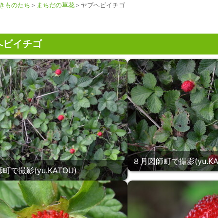
きものたち
＞
まちだの草花
＞ヤブヘビイチゴ
ヘビイチゴ
８月図師町で撮影(yu.KA
町で撮影(yu.KATOU)