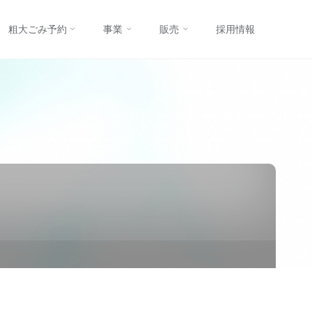
コ
粗大ごみ予約
事業
販売
採用情報
ン
テ
ン
ツ
へ
ス
キ
ッ