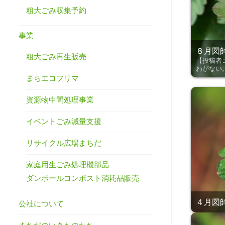
粗大ごみ収集予約
事業
８月図師
粗大ごみ再生販売
【投稿者
わがない
まちエコフリマ
資源物中間処理事業
イベントごみ減量支援
リサイクル広場まちだ
家庭用生ごみ処理機部品
ダンボールコンポスト消耗品販売
４月図師
公社について