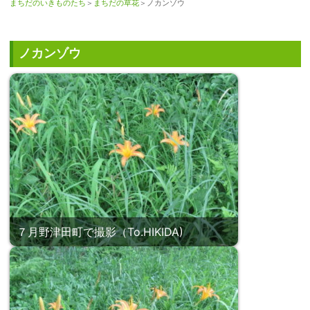
まちだのいきものたち
＞
まちだの草花
＞ノカンゾウ
ノカンゾウ
７月野津田町で撮影（To.HIKIDA)