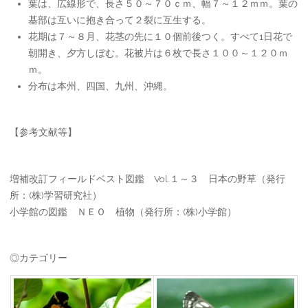
葉は、広線形で、長さ５０～７０ｃｍ、幅７～１２ｍｍ。葉の
基部は互いに抱き合って２裂に互生する。
花期は７～８月、花茎の先に１０個前後つく。すべて1日花で
朝開き、夕方しぼむ。花被片は６枚で長さ１００～１２０ｍ
ｍ。
分布は本州、四国、九州、沖縄。
【参考文献等】
増補改訂フィールドベスト図鑑 Vol.１～３ 日本の野草（発行
所：(株)学習研究社）
小学館の図鑑 ＮＥＯ 植物（発行所：(株)小学館）
◎カテゴリー