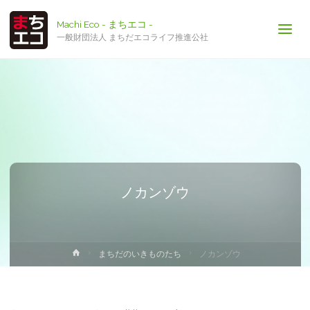
Machi Eco - まちエコ -
一般財団法人 まちだエコライフ推進公社
ノカンゾウ
ホ
まちだのいきものたち
ノカンゾウ
ー
ム