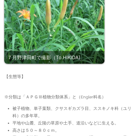
７月野津田町で撮影（To.HIKIDA)
【生態等】
※分類は「ＡＰＧⅢ植物分類体系」と（Engler科名）
被子植物、単子葉類、クサスギカズラ目、ススキノキ科（ユリ
科）の多年草。
平地や山麓、丘陵の草原や土手、道沿いなどに生える。
高さは５０～８０ｃｍ。