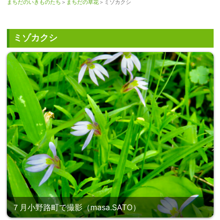
まちだのいきものたち
＞
まちだの草花
＞ミゾカクシ
ミゾカクシ
７月小野路町で撮影（masa.SATO）