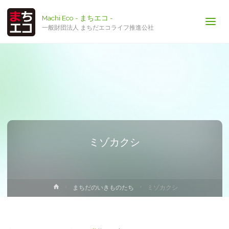
Machi Eco - まちエコ -
一般財団法人 まちだエコライフ推進公社
ミゾカクシ
ホ
まちだのいきものたち
ミゾカクシ
ー
ム