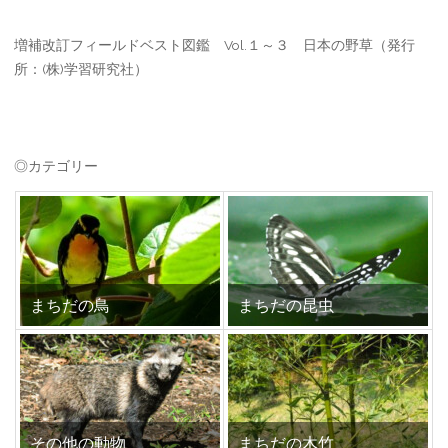
増補改訂フィールドベスト図鑑 Vol.１～３ 日本の野草（発行
所：(株)学習研究社）
◎カテゴリー
まちだの鳥
まちだの昆虫
その他の動物
まちだの木竹