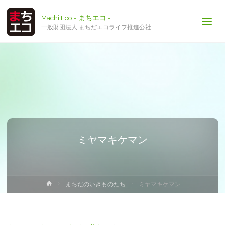
Machi Eco - まちエコ -
一般財団法人 まちだエコライフ推進公社
ミヤマキケマン
ホ
まちだのいきものたち
ミヤマキケマン
ー
ム