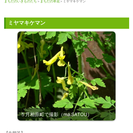
まちだのいきものたち
＞
まちだの草花
＞ミヤマキケマン
ミヤマキケマン
５月相原町で撮影（ma.SATOU）
【生態等】