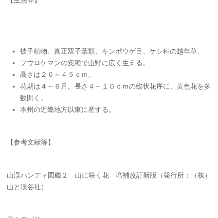
被子植物、真正双子葉類、キンポウゲ目、ケシ科の越年草。
フウロケマンの変種で山野に広く生える。
高さは２０～４５ｃｍ。
花期は４～６月。長さ４～１０ｃｍの総状花序に、黄色花を多
数開く。
本州の近畿地方以東に産する。
【参考文献等】
山渓ハンディ図鑑２ 山に咲く花 増補改訂新版（発行所：（株）
山と渓谷社）