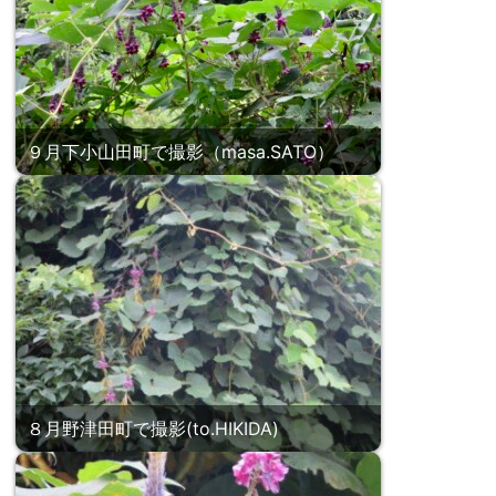
９月下小山田町で撮影（masa.SATO）
８月野津田町で撮影(to.HIKIDA)