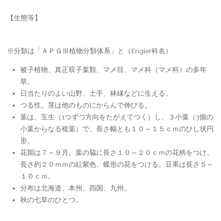
【生態等】
※分類は「ＡＰＧⅢ植物分類体系」と（Engler科名）
被子植物、真正双子葉類、マメ目、マメ科（マメ科）の多年
草。
日当たりのよい山野、土手、林縁などに生える。
つる性。茎は他のものにからんで伸びる。
葉は、互生（1つずつ方向をたがえてつく）し、３小葉（3個の
小葉からなる複葉）で、長さ幅とも１０～１５ｃｍのひし状円
形。
花期は７～９月。葉の脇に長さ１０～２０ｃｍの花柄をつけ、
長さ約２０ｍｍの紅紫色、蝶形の花をつける。豆果は長さ５～
１０ｃｍ。
分布は北海道、本州、四国、九州。
秋の七草のひとつ。