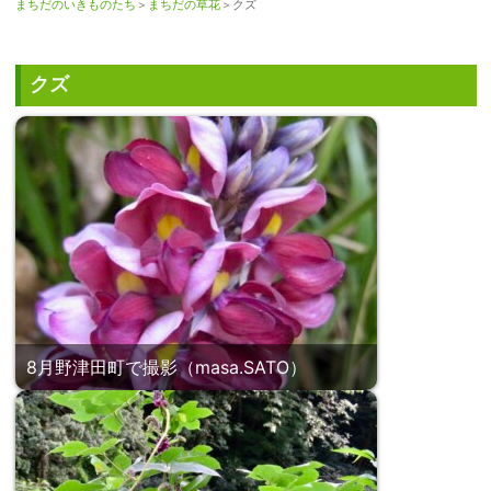
まちだのいきものたち
＞
まちだの草花
＞クズ
クズ
8月野津田町で撮影（masa.SATO）