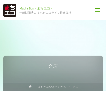
Machi Eco - まちエコ -
一般財団法人 まちだエコライフ推進公社
クズ
ホ
まちだのいきものたち
クズ
ー
ム