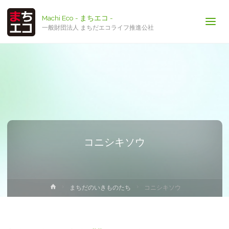
Machi Eco - まちエコ -
一般財団法人 まちだエコライフ推進公社
コニシキソウ
ホ
まちだのいきものたち
コニシキソウ
ー
ム