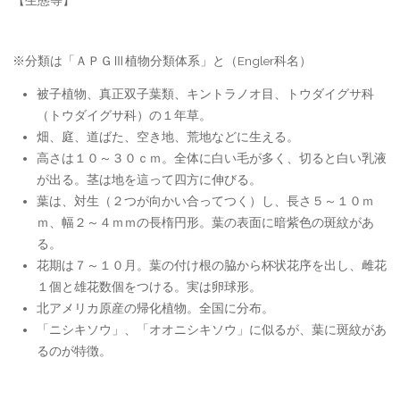
【生態等】
※分類は「ＡＰＧⅢ植物分類体系」と（Engler科名）
被子植物、真正双子葉類、キントラノオ目、トウダイグサ科
（トウダイグサ科）の１年草。
畑、庭、道ばた、空き地、荒地などに生える。
高さは１０～３０ｃｍ。全体に白い毛が多く、切ると白い乳液
が出る。茎は地を這って四方に伸びる。
葉は、対生（２つが向かい合ってつく）し、長さ５～１０ｍ
ｍ、幅２～４ｍｍの長楕円形。葉の表面に暗紫色の斑紋があ
る。
花期は７～１０月。葉の付け根の脇から杯状花序を出し、雌花
１個と雄花数個をつける。実は卵球形。
北アメリカ原産の帰化植物。全国に分布。
「ニシキソウ」、「オオニシキソウ」に似るが、葉に斑紋があ
るのが特徴。