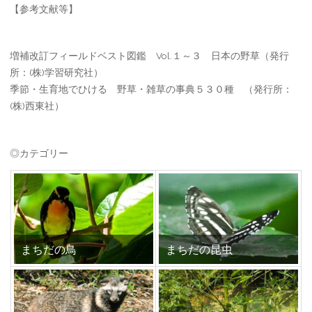
【参考文献等】
増補改訂フィールドベスト図鑑 Vol.１～３ 日本の野草（発行
所：(株)学習研究社）
季節・生育地でひける 野草・雑草の事典５３０種 （発行所：
(株)西東社）
◎カテゴリー
まちだの鳥
まちだの昆虫