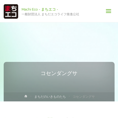
Machi Eco - まちエコ -
一般財団法人 まちだエコライフ推進公社
コセンダングサ
ホ
まちだのいきものたち
コセンダングサ
ー
ム