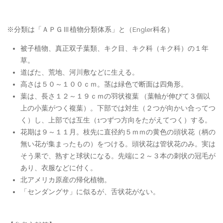
※分類は「ＡＰＧⅢ植物分類体系」と（Engler科名）
被子植物、真正双子葉類、キク目、キク科（キク科）の１年
草。
道ばた、荒地、河川敷などに生える。
高さは５０～１００ｃｍ。茎は緑色で断面は四角形。
葉は、長さ１２～１９ｃｍの羽状複葉 （葉軸が伸びて３個以
上の小葉がつく複葉）。下部では対生（２つが向かい合ってつ
く）し、上部では互生（1つずつ方向をたがえてつく）する。
花期は９～１１月。枝先に直径約５ｍｍの黄色の頭状花（柄の
無い花が集まったもの）をつける。頭状花は管状花のみ。実は
そう果で、熟すと球状になる。先端に２～３本の刺状の冠毛が
あり、衣服などに付く。
北アメリカ原産の帰化植物。
「センダングサ」に似るが、舌状花がない。