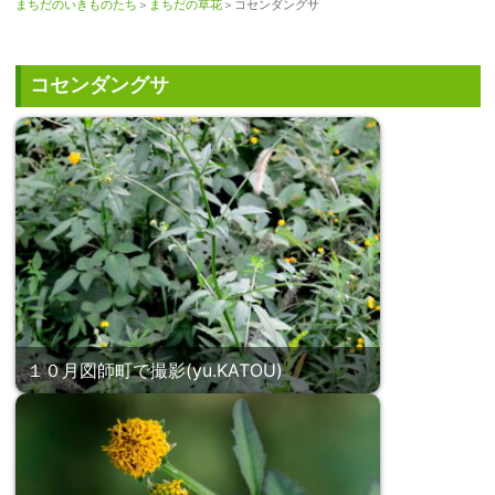
まちだのいきものたち
＞
まちだの草花
＞コセンダングサ
コセンダングサ
１０月図師町で撮影(yu.KATOU)