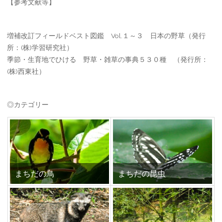
【参考文献等】
増補改訂フィールドベスト図鑑 Vol.１～３ 日本の野草（発行
所：(株)学習研究社）
季節・生育地でひける 野草・雑草の事典５３０種 （発行所：
(株)西東社）
◎カテゴリー
まちだの鳥
まちだの昆虫