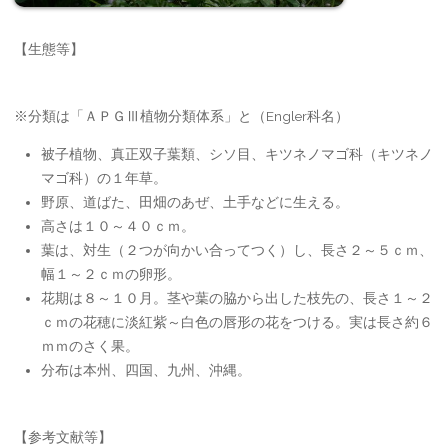
【生態等】
※分類は「ＡＰＧⅢ植物分類体系」と（Engler科名）
被子植物、真正双子葉類、シソ目、キツネノマゴ科（キツネノ
マゴ科）の１年草。
野原、道ばた、田畑のあぜ、土手などに生える。
高さは１０～４０ｃｍ。
葉は、対生（２つが向かい合ってつく）し、長さ２～５ｃｍ、
幅１～２ｃｍの卵形。
花期は８～１０月。茎や葉の脇から出した枝先の、長さ１～２
ｃｍの花穂に淡紅紫～白色の唇形の花をつける。実は長さ約６
ｍｍのさく果。
分布は本州、四国、九州、沖縄。
【参考文献等】