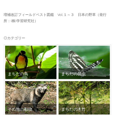
増補改訂フィールドベスト図鑑 Vol.１～３ 日本の野草（発行
所：(株)学習研究社）
◎カテゴリー
まちだの鳥
まちだの昆虫
その他の動物
まちだの木竹