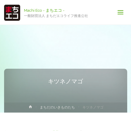
Machi Eco - まちエコ -
一般財団法人 まちだエコライフ推進公社
キツネノマゴ
ホ
まちだのいきものたち
キツネノマゴ
ー
ム