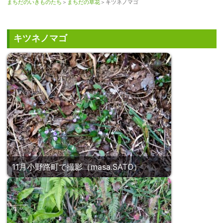
まちだのいきものたち
＞
まちだの草花
＞キツネノマゴ
キツネノマゴ
11月小野路町で撮影（masa.SATO）