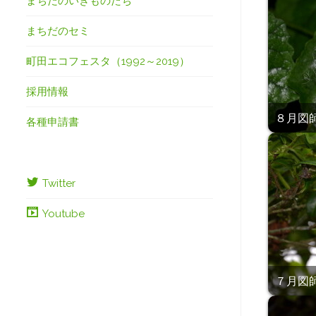
まちだのいきものたち
まちだのセミ
町田エコフェスタ（1992～2019）
採用情報
８月図師
各種申請書
Twitter
Youtube
７月図師