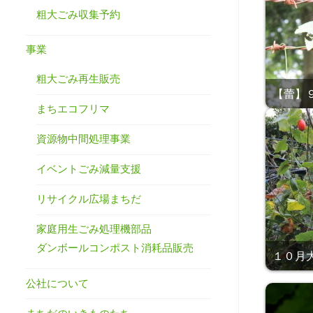
粗大ごみ収集予約
事業
粗大ごみ再生販売
【蕾】９
まちエコフリマ
資源物中間処理事業
イベントごみ減量支援
リサイクル広場まちだ
家庭用生ごみ処理機部品
ダンボールコンポスト消耗品販売
１０月大蔵
公社について