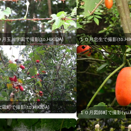
月玉川学園で撮影(to.HIKIDA)
１０月忠生で撮影(to.HIK
町で撮影(to.HIKIDA)
１０月図師町で撮影(yu.K