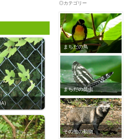
◎カテゴリー
プ
まちだの鳥
まちだの昆虫
A)
その他の動物