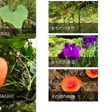
まちだの木竹
IDA)
まちだの草花
ATOU)
その他の植物