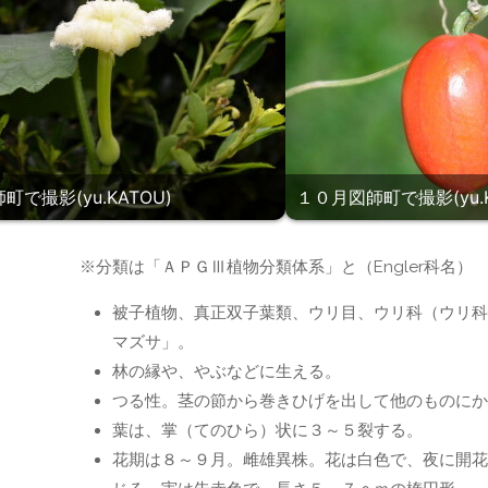
町で撮影(yu.KATOU)
１０月図師町で撮影(yu.K
】
※分類は「ＡＰＧⅢ植物分類体系」と（Engler科名）
被子植物、真正双子葉類、ウリ目、ウリ科（ウリ科
マズサ」。
林の縁や、やぶなどに生える。
つる性。茎の節から巻きひげを出して他のものにか
葉は、掌（てのひら）状に３～５裂する。
花期は８～９月。雌雄異株。花は白色で、夜に開花