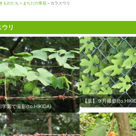
きものたち
＞
まちだの草花
＞カラスウリ
スウリ
【葉】９月撮影(to.HIKID
園で撮影(to.HIKIDA)