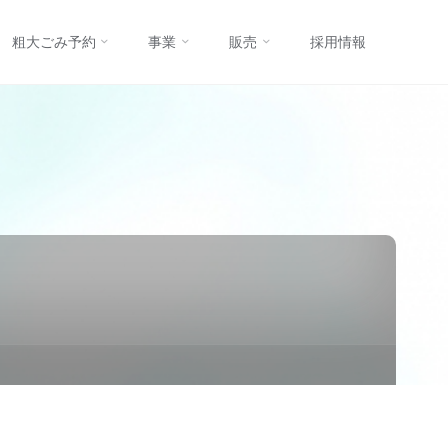
コ
粗大ごみ予約
事業
販売
採用情報
ン
テ
ン
ツ
へ
ス
キ
ッ