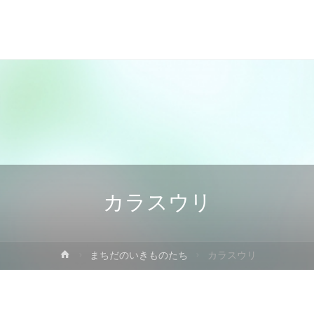
カラスウリ
ホ
まちだのいきものたち
カラスウリ
ー
ム