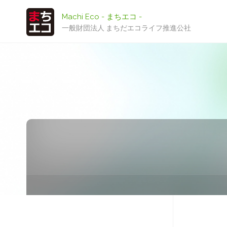
Machi Eco - まちエコ -
一般財団法人 まちだエコライフ推進公社