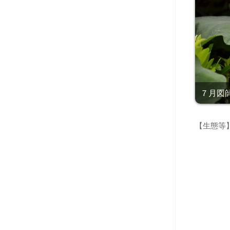
７月図師
【生態等