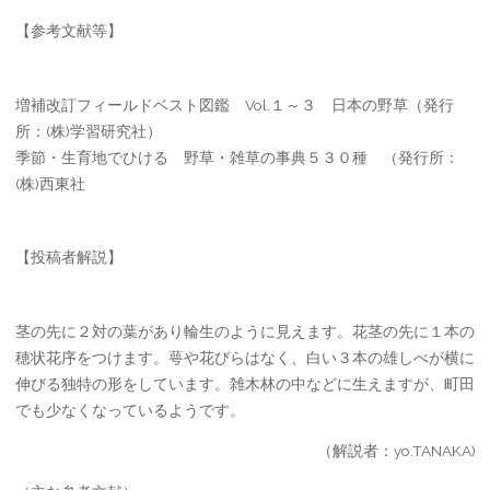
【参考文献等】
増補改訂フィールドベスト図鑑 Vol.１～３ 日本の野草（発行
所：(株)学習研究社）
季節・生育地でひける 野草・雑草の事典５３０種 （発行所：
(株)西東社
【投稿者解説】
茎の先に２対の葉があり輪生のように見えます。花茎の先に１本の
穂状花序をつけます。萼や花びらはなく、白い３本の雄しべが横に
伸びる独特の形をしています。雑木林の中などに生えますが、町田
でも少なくなっているようです。
（解説者：yo.TANAKA)