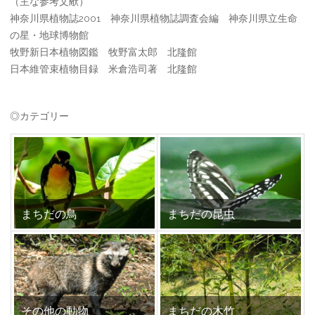
（主な参考文献）
神奈川県植物誌2001 神奈川県植物誌調査会編 神奈川県立生命
の星・地球博物館
牧野新日本植物図鑑 牧野富太郎 北隆館
日本維管束植物目録 米倉浩司著 北隆館
◎カテゴリー
まちだの鳥
まちだの昆虫
その他の動物
まちだの木竹