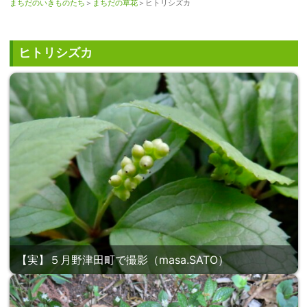
まちだのいきものたち
＞
まちだの草花
＞ヒトリシズカ
ヒトリシズカ
【実】５月野津田町で撮影（masa.SATO）