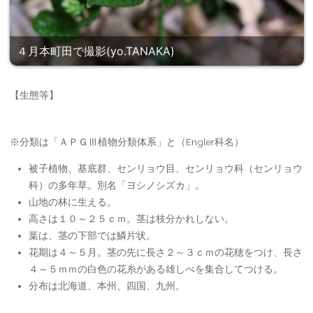
４月本町田で撮影(yo.TANAKA)
【生態等】
※分類は「ＡＰＧⅢ植物分類体系」と（Engler科名）
被子植物、基底群、センリョウ目、センリョウ科（センリョウ
科）の多年草。別名「ヨシノシズカ」。
山地の林に生える。
高さは１０～２５ｃｍ。茎は枝分かれしない。
葉は、茎の下部では鱗片状。
花期は４～５月。茎の先に長さ２～３ｃｍの花穂をつけ、長さ
４～５ｍｍの白色の花糸がある雄しべを集合してつける。
分布は北海道、本州、四国、九州。