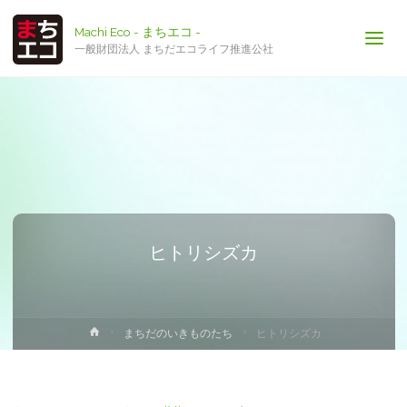
Machi Eco - まちエコ -
一般財団法人 まちだエコライフ推進公社
ヒトリシズカ
ホ
まちだのいきものたち
ヒトリシズカ
ー
ム