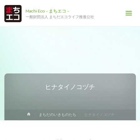
Machi Eco - まちエコ -
一般財団法人 まちだエコライフ推進公社
ヒナタイノコヅチ
ホ
まちだのいきものたち
ヒナタイノコヅチ
ー
ム