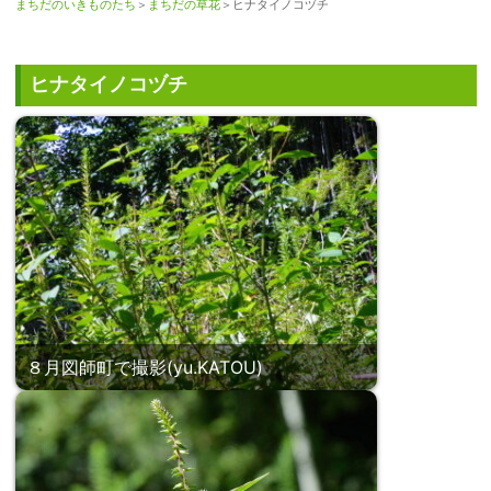
まちだのいきものたち
＞
まちだの草花
＞ヒナタイノコヅチ
ヒナタイノコヅチ
８月図師町で撮影(yu.KATOU)