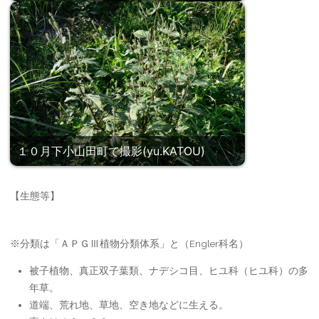
１０月下小山田町で撮影(yu.KATOU)
【生態等】
※分類は「ＡＰＧⅢ植物分類体系」と（Engler科名）
被子植物、真正双子葉類、ナデシコ目、ヒユ科（ヒユ科）の多
年草。
道端、荒れ地、草地、空き地などに生える。