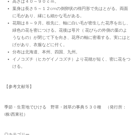
高さは４０～９０ｃｍ。
葉身は長さ５～１２cmの倒卵状の楕円形で先はとがる。両面
に毛があり、縁にも細かな毛がある。
花期は８～９月。枝先に、軸に白い毛が密生した花序を出し、
緑色の花を密につける。花後は萼片（ 花びらの外側の葉のよ
うなもの）が閉じて下を向き、花序の軸に密着する。実にはと
げがあり、衣服などに付く。
分布は北海道、本州、四国、九州。
イノコズチ（ヒカゲイノコズチ）より花穂が短く、密に花をつ
ける。
【参考文献等】
季節・生育地でひける 野草・雑草の事典５３０種 （発行所：
(株)西東社）
◎カテゴリー