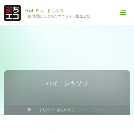
Machi Eco - まちエコ -
一般財団法人 まちだエコライフ推進公社
ハイニシキソウ
ホ
まちだのいきものたち
ハイニシキソウ
ー
ム