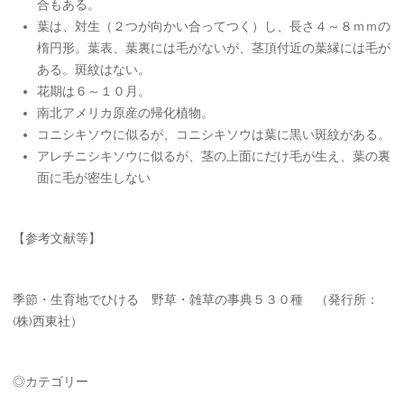
合もある。
葉は、対生（２つが向かい合ってつく）し、長さ４～８ｍｍの
楕円形。葉表、葉裏には毛がないが、茎頂付近の葉縁には毛が
ある。斑紋はない。
花期は６～１０月。
南北アメリカ原産の帰化植物。
コニシキソウに似るが、コニシキソウは葉に黒い斑紋がある。
アレチニシキソウに似るが、茎の上面にだけ毛が生え、葉の裏
面に毛が密生しない
【参考文献等】
季節・生育地でひける 野草・雑草の事典５３０種 （発行所：
(株)西東社）
◎カテゴリー