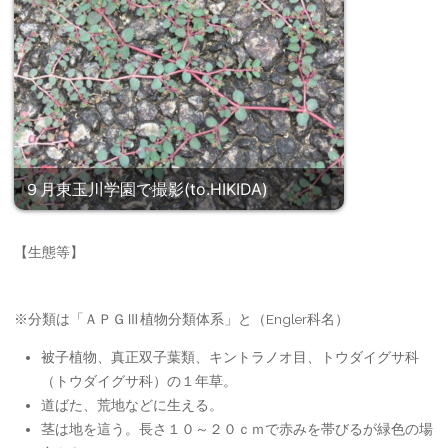
９月東玉川学園で撮影(to.HIKIDA)
【生態等】
※分類は「ＡＰＧⅢ植物分類体系」と（Engler科名）
被子植物、真正双子葉類、キントラノオ目、トウダイグサ科
（トウダイグサ科）の１年草。
道ばた、荒地などに生える。
茎は地を這う。長さ１０～２０ｃｍで赤みを帯びるが緑色の場