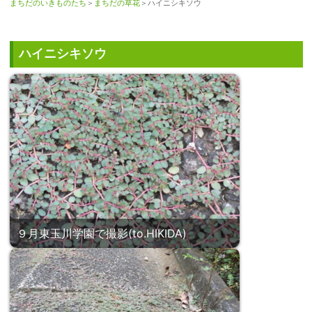
まちだのいきものたち
＞
まちだの草花
＞ハイニシキソウ
ハイニシキソウ
９月東玉川学園で撮影(to.HIKIDA)