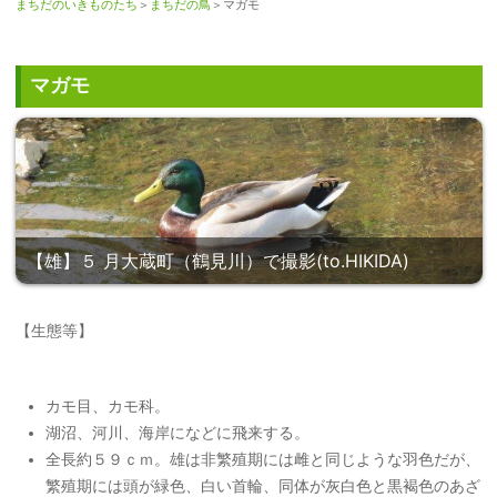
まちだのいきものたち
＞
まちだの鳥
＞マガモ
マガモ
【雄】５ 月大蔵町（鶴見川）で撮影(to.HIKIDA)
【生態等】
カモ目、カモ科。
湖沼、河川、海岸になどに飛来する。
全長約５９ｃｍ。雄は非繁殖期には雌と同じような羽色だが、
繁殖期には頭が緑色、白い首輪、同体が灰白色と黒褐色のあざ