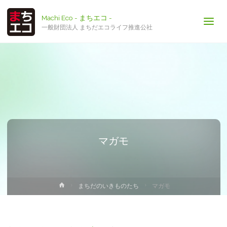
Machi Eco - まちエコ -
一般財団法人 まちだエコライフ推進公社
マガモ
ホ
まちだのいきものたち
マガモ
ー
ム