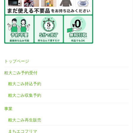
送
り
トップページ
粗大ごみ予約受付
粗大ごみ持込予約
粗大ごみ収集予約
事業
粗大ごみ再生販売
まちエコフリマ