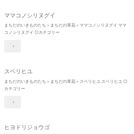
ズ
ヒ
ママコノシリヌグイ
まちだのいきものたち＞まちだの草花＞ママコノシリヌグイ ママ
キ"
コノシリヌグイ ◎カテゴリー
"マ
マ
コ
スベリヒユ
まちだのいきものたち＞まちだの草花＞スベリヒユ スベリヒユ ◎
ノ
カテゴリー
シ
"ス
リ
ベ
ヌ
リ
ヒヨドリジョウゴ
グ