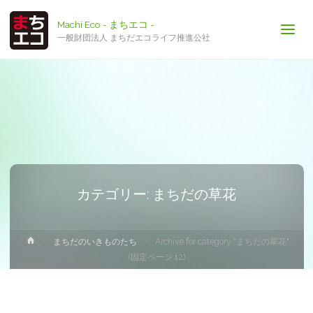
Machi Eco - まちエコ -
一般財団法人 まちだエコライフ推進公社
カテゴリー:
まちだの草花
ホ
まちだのいきものたち
Archive for category "まちだの草花"
ー
(固定ページ 12)
ム