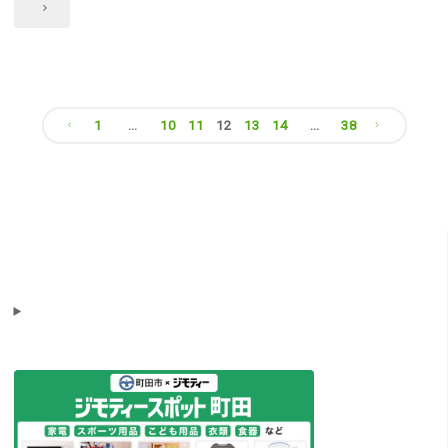
"ア
オ"
メ
リ
1
…
10
11
12
13
14
…
38
カ
投
ネ
稿
ナ
シ
の
カ
ペ
ズ
ー
ラ"
ジ