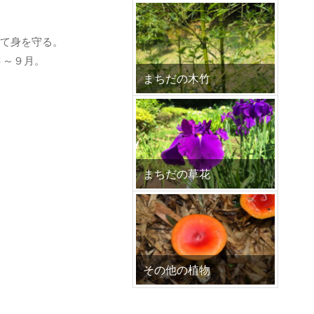
て身を守る。
５～９月。
まちだの木竹
まちだの草花
その他の植物