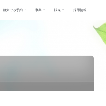
コ
粗大ごみ予約
事業
販売
採用情報
ン
テ
ン
ツ
へ
ス
キ
ッ