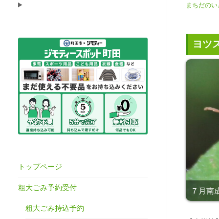
まちだのい
ヨツ
トップページ
粗大ごみ予約受付
７月南成
粗大ごみ持込予約