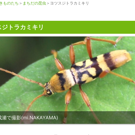
きものたち
＞
まちだの昆虫
＞ヨツスジトラカミキリ
スジトラカミキリ
瀬で撮影(mi.NAKAYAMA)