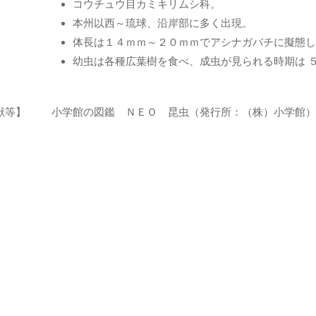
】
コウチュウ目カミキリムシ科。
本州以西～琉球、沿岸部に多く出現。
体長は１４ｍｍ～２０ｍｍでアシナガバチに擬態し
幼虫は各種広葉樹を食べ、成虫が見られる時期は 
献等】
小学館の図鑑 ＮＥＯ 昆虫（発行所：（株）小学館）