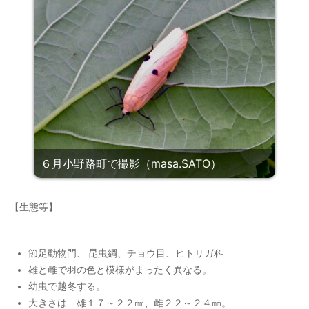
６月小野路町で撮影（masa.SATO）
【生態等】
節足動物門、 昆虫綱、チョウ目、ヒトリガ科
雄と雌で羽の色と模様がまったく異なる。
幼虫で越冬する。
大きさは 雄１７～２２㎜、雌２２～２４㎜。