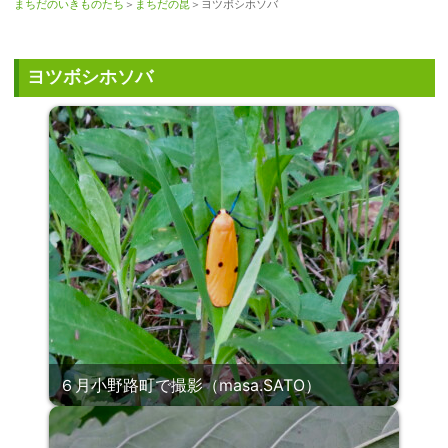
まちだのいきものたち
＞
まちだの昆
＞ヨツボシホソバ
ヨツボシホソバ
６月小野路町で撮影（masa.SATO）