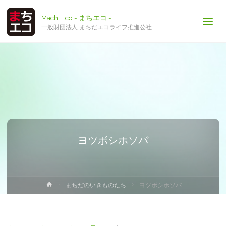
Machi Eco - まちエコ -
一般財団法人 まちだエコライフ推進公社
ヨツボシホソバ
ホ
まちだのいきものたち
ヨツボシホソバ
ー
ム