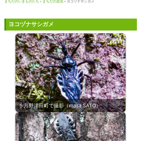
まちだのいきものたち
＞
まちだの昆虫
＞ヨコヅナサシガメ
ヨコヅナサシガメ
５月野津田町で撮影（masa.SATO）