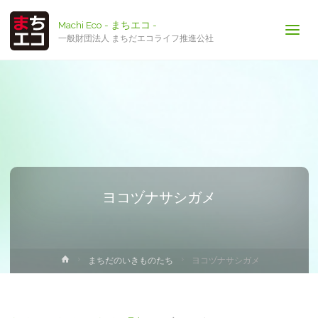
Machi Eco - まちエコ -
一般財団法人 まちだエコライフ推進公社
ヨコヅナサシガメ
ホ
まちだのいきものたち
ヨコヅナサシガメ
ー
ム