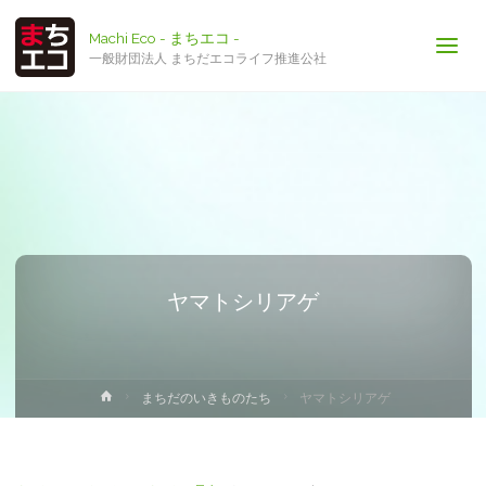
Machi Eco - まちエコ -
一般財団法人 まちだエコライフ推進公社
ヤマトシリアゲ
ホ
まちだのいきものたち
ヤマトシリアゲ
ー
ム