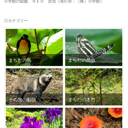
小学館の図鑑 ＮＥＯ 昆虫（発行所：（株）小学館）
◎カテゴリー
まちだの鳥
まちだの昆虫
その他の動物
まちだの木竹