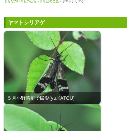
まちだのいきものたち
＞
まちだの昆虫
＞ヤマトシリアゲ
ヤマトシリアゲ
５月小野路町で撮影(yu.KATOU)