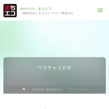
Machi Eco - まちエコ -
一般財団法人 まちだエコライフ推進公社
ウスチャコガネ
ホ
まちだのいきものたち
ウスチャコガネ
ー
ム