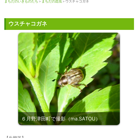
まちだのいきものたち
＞
まちだの昆虫
＞ウスチャコガネ
ウスチャコガネ
６月野津田町で撮影（ma.SATOU）
【生態等】