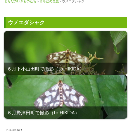
まちだのいきものたち
＞
まちだの昆虫
＞ウメエダシャク
ウメエダシャク
６月下小山田町で撮影（to.HIKIDA）
６月野津田町で撮影（to.HIKIDA）