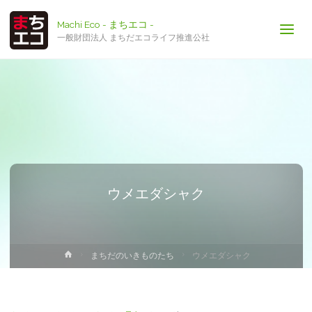
Machi Eco - まちエコ -
一般財団法人 まちだエコライフ推進公社
ウメエダシャク
ホ
まちだのいきものたち
ウメエダシャク
ー
ム