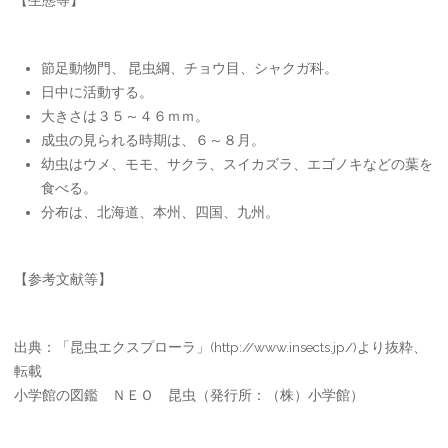
【生態等】
節足動物門、 昆虫綱、チョウ目、シャクガ科。
日中に活動する。
大きさは３５～４６ｍｍ。
成虫の見られる時期は、６～８月。
幼虫はウメ、モモ、サクラ、スイカズラ、エゴノキなどの葉を
食べる。
分布は、北海道、本州、四国、九州。
【参考文献等】
出典：「昆虫エクスプローラ」(http://www.insects.jp/)より抜粋、
転載
小学館の図鑑 ＮＥＯ 昆虫（発行所：（株）小学館）