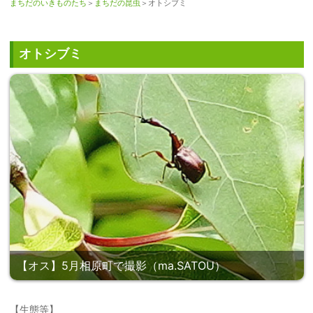
まちだのいきものたち
＞
まちだの昆虫
＞オトシブミ
オトシブミ
【オス】5月相原町で撮影（ma.SATOU）
【生態等】