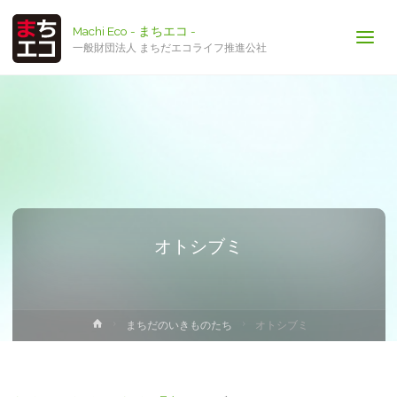
Machi Eco - まちエコ -
一般財団法人 まちだエコライフ推進公社
オトシブミ
ホ
まちだのいきものたち
オトシブミ
ー
ム