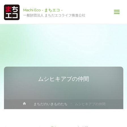
Machi Eco - まちエコ -
一般財団法人 まちだエコライフ推進公社
ムシヒキアブの仲間
ホ
まちだのいきものたち
ムシヒキアブの仲間
ー
ム