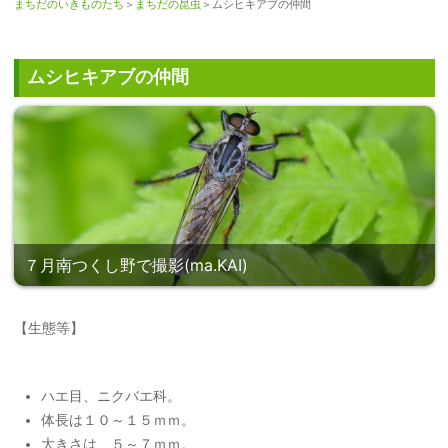
まちだのいきものたち
＞
まちだの昆虫
＞ムシヒキアブの仲間
ムシヒキアブの仲間
７月南つくし野で撮影(ma.KAI)
【生態等】
ハエ目、ニクバエ科。
体長は１０～１５ｍｍ。
大きさは、５～７ｍｍ。