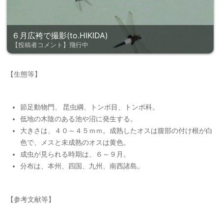
６月広袴で撮影(to.HIKIDA)
【投稿者コメント】飛行中
【生態等】
節足動物門、 昆虫綱、トンボ目、トンボ科。
低地の木陰のある池や沼に発生する。
大きさは、４０～４５ｍｍ。成熟したオスは腹部の付け根が白
色で、メスと未成熟のオスは黄色。
成虫が見られる時期は、６～９月。
分布は、本州、四国、九州、南西諸島。
【参考文献等】