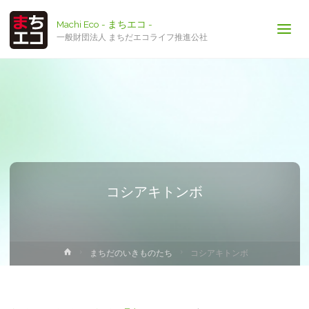
Machi Eco - まちエコ -
一般財団法人 まちだエコライフ推進公社
コシアキトンボ
ホ
まちだのいきものたち
コシアキトンボ
ー
ム