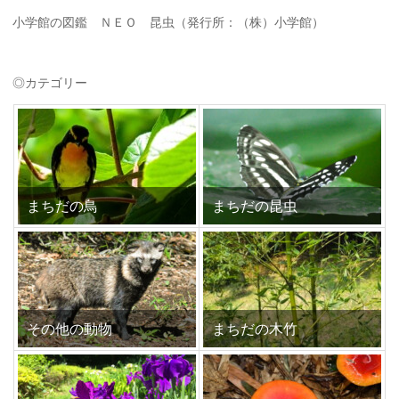
小学館の図鑑 ＮＥＯ 昆虫（発行所：（株）小学館）
◎カテゴリー
まちだの鳥
まちだの昆虫
その他の動物
まちだの木竹