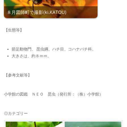
８月図師町で撮影(ki.KATOU)
【生態等】
節足動物門、 昆虫綱、ハチ目、コハナバチ科。
大きさは、約８ｍｍ。
【参考文献等】
小学館の図鑑 ＮＥＯ 昆虫（発行所：（株）小学館）
◎カテゴリー