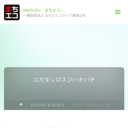
Machi Eco - まちエコ -
一般財団法人 まちだエコライフ推進公社
コガタシロスジハナバチ
ホ
まちだのいきものたち
コガタシロスジハナバチ
ー
ム