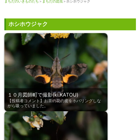
まちだのいきものたち
＞
まちだの昆虫
＞ホシホウジャク
ホシホウジャク
１０月図師町で撮影(ki.KATOU)
【投稿者コメント】お茶の花の蜜をホバリングしな
がら吸っていました。