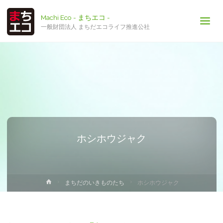
Machi Eco - まちエコ -
一般財団法人 まちだエコライフ推進公社
ホシホウジャク
ホ
まちだのいきものたち
ホシホウジャク
ー
ム