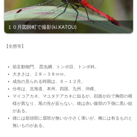
１０月図師町で撮影(ki.KATOU)
【生態等】
節足動物門、 昆虫綱、トンボ目、トンボ科。
大きさは、２８～３８ｍｍ。
成虫の見られる時期は、６～１２月。
分布は、北海道、本州、四国、九州、沖縄。
マイコアカネ、マユタテアカネに似るが、顔面が白で胸部の模
様が異なり、尾の先が反らない。雄は赤い腹部の下側に黒い紋
がある。
雄には前頭部に眉班が無いか小さく薄いが、雌には有るものと
無いものがある。