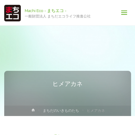
Machi Eco - まちエコ -
一般財団法人 まちだエコライフ推進公社
ヒメアカネ
ホ
まちだのいきものたち
ヒメアカネ
ー
ム