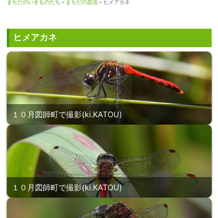
まちだのいきものたち
＞
まちだの昆虫
＞ヒメアカネ
ヒメアカネ
１０月図師町で撮影(ki.KATOU)
１０月図師町で撮影(ki.KATOU)