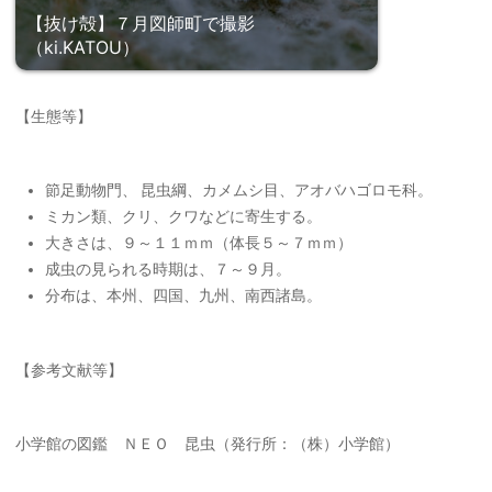
【抜け殻】７月図師町で撮影
（ki.KATOU）
【生態等】
節足動物門、 昆虫綱、カメムシ目、アオバハゴロモ科。
ミカン類、クリ、クワなどに寄生する。
大きさは、９～１１ｍｍ（体長５～７ｍｍ）
成虫の見られる時期は、７～９月。
分布は、本州、四国、九州、南西諸島。
【参考文献等】
小学館の図鑑 ＮＥＯ 昆虫（発行所：（株）小学館）