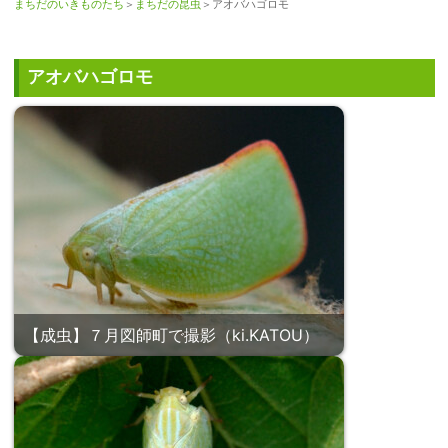
まちだのいきものたち
＞
まちだの昆虫
＞アオバハゴロモ
アオバハゴロモ
【成虫】７月図師町で撮影（ki.KATOU）