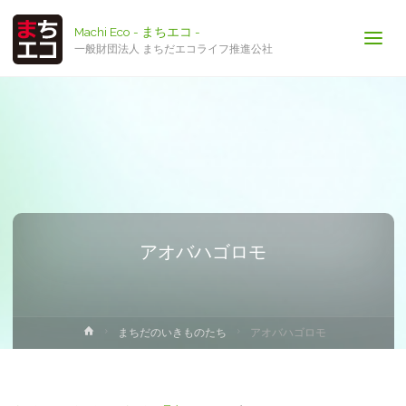
Machi Eco - まちエコ -
一般財団法人 まちだエコライフ推進公社
アオバハゴロモ
ホ
まちだのいきものたち
アオバハゴロモ
ー
ム