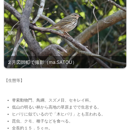
２月図師町で撮影（ma.SATOU）
【生態等】
脊索動物門、鳥綱、スズメ目、セキレイ科。
低山の明るい林から高地の草原までで生息する。
ヒバリに似ているので「木ヒバリ」とも言われる。
昆虫、クモ、種子などを食べる。
全長約１５．５ｃｍ。