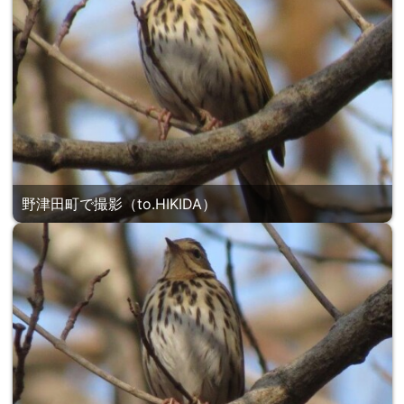
野津田町で撮影（to.HIKIDA）