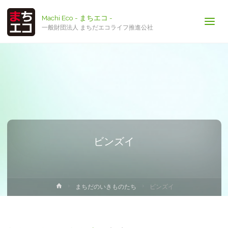
Machi Eco - まちエコ -
一般財団法人 まちだエコライフ推進公社
ビンズイ
ホ
まちだのいきものたち
ビンズイ
ー
ム