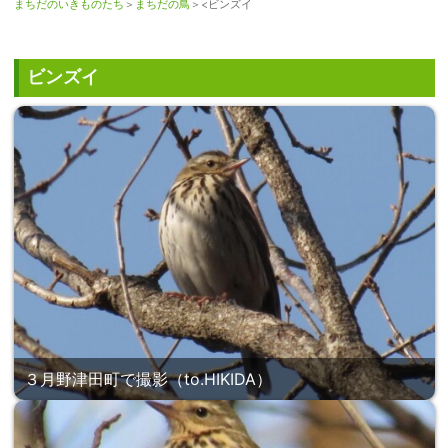
まちだのいきものたち
＞
まちだの鳥
＞<ビンズイ
ビンズイ
３月野津田町で撮影（to.HIKIDA）